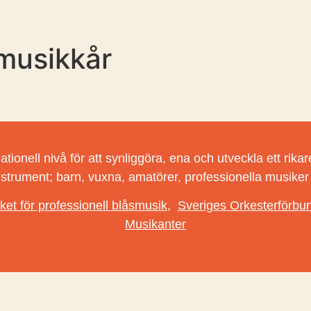
usikkår
nell nivå för att synliggöra, ena och utveckla ett rikare 
nstrument; barn, vuxna, amatörer, professionella musike
ket för professionell blåsmusik
,
Sveriges Orkesterförbu
Musikanter