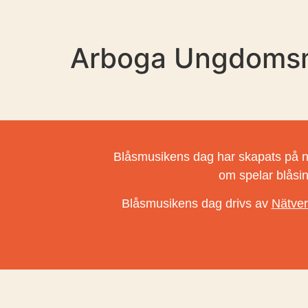
Arboga Ungdomsm
Blåsmusikens dag har skapats på natio
om spelar blåsi
Blåsmusikens dag drivs av
Nätver