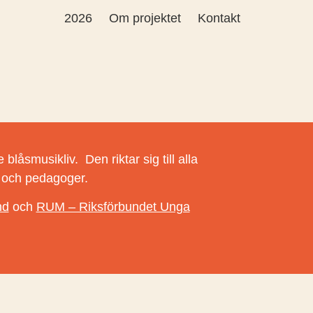
2026
Om projektet
Kontakt
blåsmusikliv. Den riktar sig till alla
r och pedagoger.
nd
och
RUM – Riksförbundet Unga