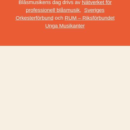
Blåsmusikens dag drivs av
Nätverket för
professionell blåsmusik
,
Sveriges
Orkesterförbund
och
RUM – Riksförbundet
Unga Musikanter