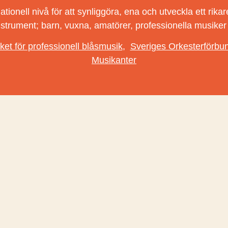
nell nivå för att synliggöra, ena och utveckla ett rikare 
nstrument; barn, vuxna, amatörer, professionella musike
ket för professionell blåsmusik
,
Sveriges Orkesterförbu
Musikanter