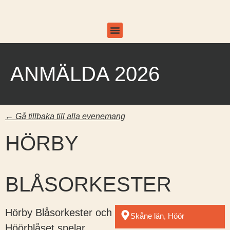
Om projektet
ANMÄLDA 2026
← Gå tillbaka till alla evenemang
HÖRBY
BLÅSORKESTER
Hörby Blåsorkester och
Skåne län, Höör
Höörblåset spelar