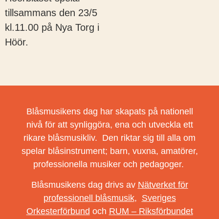
tillsammans den 23/5
kl.11.00 på Nya Torg i
Höör.
Blåsmusikens dag har skapats på nationell
nivå för att synliggöra, ena och utveckla ett
rikare blåsmusikliv. Den riktar sig till alla om
spelar blåsinstrument; barn, vuxna, amatörer,
professionella musiker och pedagoger.
Blåsmusikens dag drivs av
Nätverket för
professionell blåsmusik
,
Sveriges
Orkesterförbund
och
RUM – Riksförbundet