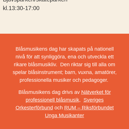
kl.13:30-17:00
Blåsmusikens dag har skapats på nationell
nivå för att synliggöra, ena och utveckla ett
rikare blåsmusikliv. Den riktar sig till alla om
spelar blåsinstrument; barn, vuxna, amatörer,
professionella musiker och pedagoger.
Blåsmusikens dag drivs av
Nätverket för
professionell blåsmusik
,
Sveriges
Orkesterförbund
och
RUM – Riksförbundet
Unga Musikanter