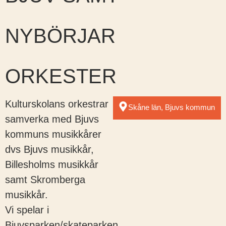
NYBÖRJAR
ORKESTER
Kulturskolans orkestrar
Skåne län, Bjuvs kommun
samverka med Bjuvs
kommuns musikkårer
dvs Bjuvs musikkår,
Billesholms musikkår
samt Skromberga
musikkår.
Vi spelar i
Bjuvsparken/skateparken