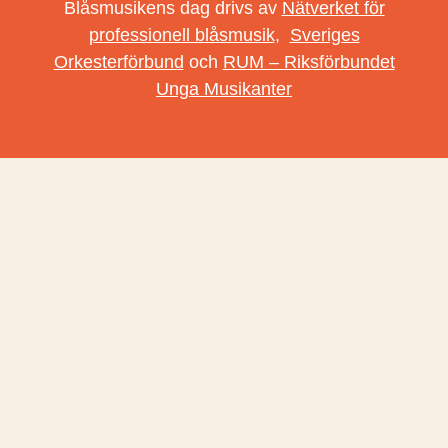
Blåsmusikens dag drivs av
Nätverket för
professionell blåsmusik
,
Sveriges
Orkesterförbund
och
RUM – Riksförbundet
Unga Musikanter