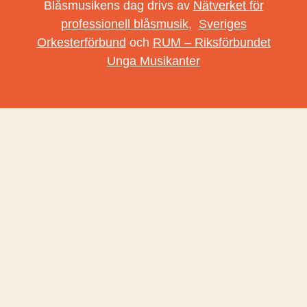
Blåsmusikens dag drivs av
Nätverket för
professionell blåsmusik
,
Sveriges
Orkesterförbund
och
RUM – Riksförbundet
Unga Musikanter