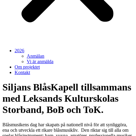
2026
Anmälan
Vi är anmälda
Om projektet
Kontakt
Siljans BlåsKapell tillsammans
med Leksands Kulturskolas
Storband, BoB och ToK.
Blåsmusikens dag har skapats på nationell nivå för att synliggöra,
ena och utveckla ett rikare blåsmusikliv. Den riktar sig till alla om
spelar blåsinstrument; barn, vuxna, amatörer, professionella musiker